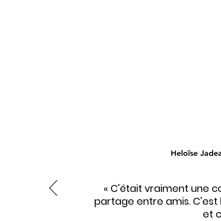
Heloïse Jadea
« C'était vraiment une
partage entre amis. C'est 
et c